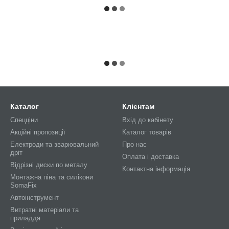
Каталог
Клієнтам
Спецціни
Вхід до кабінету
Акційні пропозиції
Каталог товарів
Електроди та зварювальний
Про нас
дріт
Оплата і доставка
Відрізні диски по металу
Контактна інформація
Монтажна піна та силікони
SomaFix
Автоінструмент
Витратні матеріали та
приладдя