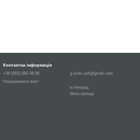
Контактна інформація
+38 (050) 060 08 88
g.tools.uzh@gmail.com
Передзвонити вам?
м.Ужгород
Мапа проїзду