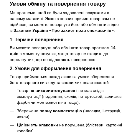
Умови обміну та повернення товару
Ми прагнемо, щоб ви були задоволені покупками в
нашому магазині. Якщо з певних причин товар вам не
підійшов, ви можете повернути його або обміняти згідно
із
Законом України «Про захист прав споживачів»
.
1. Терміни повернення
Ви можете повернути або обміняти товар протягом
14
днів
з моменту покупки, якщо товар не входить до
переліку тих, що не підлягають поверненню.
2. Умови для оформлення повернення
Товар приймається назад лише за умови збереження
його товарного вигляду та споживчих властивостей:
Товар
не використовувався
і не має слідів
експлуатації (подряпин, сколів, потертостей, залишків
фарби чи монтажної піни тощо).
Збережено
повну комплектацію
(насадки, інструкції,
чохли).
Цілісність упаковки
не порушена (блістери, картонні
коробки).