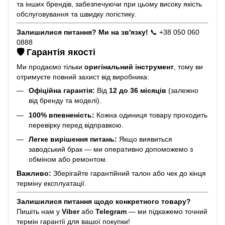
та інших брендів, забезпечуючи при цьому високу якість
обслуговування та швидку логістику.
Залишилися питання? Ми на зв'язку!
📞 +38 050 060
0888
🛡️ Гарантія якості
Ми продаємо тільки
оригінальний інструмент
, тому ви
отримуєте повний захист від виробника:
Офіційна гарантія:
Від
12 до 36 місяців
(залежно
від бренду та моделі).
100% впевненість:
Кожна одиниця товару проходить
перевірку перед відправкою.
Легке вирішення питань:
Якщо виявиться
заводський брак — ми оперативно допоможемо з
обміном або ремонтом.
Важливо:
Зберігайте гарантійний талон або чек до кінця
терміну експлуатації.
Залишилися питання щодо конкретного товару?
Пишіть нам у
Viber
або
Telegram
— ми підкажемо точний
термін гарантії для вашої покупки!