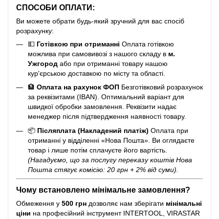
СПОСОБИ ОПЛАТИ:
Ви можете обрати будь-який зручний для вас спосіб
розрахунку:
💵
Готівкою при отриманні
Оплата готівкою
можлива при самовивозі з нашого складу в
м.
Ужгород
або при отриманні товару нашою
кур'єрською доставкою по місту та області.
🏦
Оплата на рахунок ФОП
Безготівковий розрахунок
за реквізитами (IBAN). Оптимальний варіант для
швидкої обробки замовлення. Реквізити надає
менеджер після підтвердження наявності товару.
📦
Післяплата (Накладений платіж)
Оплата при
отриманні у відділенні «Нова Пошта». Ви оглядаєте
товар і лише потім сплачуєте його вартість.
(Нагадуємо, що за послугу переказу коштів Нова
Пошта стягує комісію: 20 грн + 2% від суми).
Чому встановлено мінімальне замовлення?
Обмеження у
500 грн
дозволяє нам зберігати
мінімальні
ціни
на професійний інструмент INTERTOOL, VIRASTAR