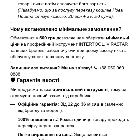
товар і лише потім сплачуєте його вартість.
(Нагадуємо, що за послугу переказу коштів Нова
Пошта стягує комісію: 20 грн + 2% від суми).
Чому встановлено мінімальне замовлення?
Обмеження у
500 грн
дозволяє нам зберігати
мінімальні
ціни
на професійний інструмент INTERTOOL, VIRASTAR
та інших брендів, забезпечуючи при цьому високу якість
обслуговування та швидку логістику.
Залишилися питання? Ми на зв'язку!
📞 +38 050 060
0888
🛡️ Гарантія якості
Ми продаємо тільки
оригінальний інструмент
, тому ви
отримуєте повний захист від виробника:
Офіційна гарантія:
Від
12 до 36 місяців
(залежно
від бренду та моделі).
100% впевненість:
Кожна одиниця товару проходить
перевірку перед відправкою.
Легке вирішення питань:
Якщо виявиться