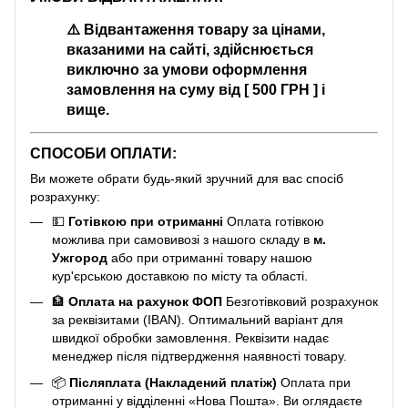
⚠️
Відвантаження товару за цінами,
вказаними на сайті, здійснюється
виключно за умови оформлення
замовлення на суму від [ 500 ГРН ] і
вище.
СПОСОБИ ОПЛАТИ:
Ви можете обрати будь-який зручний для вас спосіб
розрахунку:
💵
Готівкою при отриманні
Оплата готівкою
можлива при самовивозі з нашого складу в
м.
Ужгород
або при отриманні товару нашою
кур'єрською доставкою по місту та області.
🏦
Оплата на рахунок ФОП
Безготівковий розрахунок
за реквізитами (IBAN). Оптимальний варіант для
швидкої обробки замовлення. Реквізити надає
менеджер після підтвердження наявності товару.
📦
Післяплата (Накладений платіж)
Оплата при
отриманні у відділенні «Нова Пошта». Ви оглядаєте