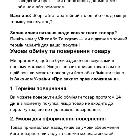
заводський брак — ми оперативно допоможемо з
обміном або ремонтом.
Важливо:
Зберігайте гарантійний талон або чек до кінця
терміну експлуатації.
Залишилися питання щодо конкретного товару?
Пишіть нам у
Viber
або
Telegram
— ми підкажемо точний
термін гарантії для вашої покупки!
Умови обміну та повернення товару
Ми прагнемо, щоб ви були задоволені покупками в
нашому магазині. Якщо з певних причин товар вам не
підійшов, ви можете повернути його або обміняти згідно
із
Законом України «Про захист прав споживачів»
.
1. Терміни повернення
Ви можете повернути або обміняти товар протягом
14
днів
з моменту покупки, якщо товар не входить до
переліку тих, що не підлягають поверненню.
2. Умови для оформлення повернення
Товар приймається назад лише за умови збереження
його товарного вигляду та споживчих властивостей: