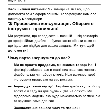
підлягають.
Залишилися питання?
Ми завжди на зв'язку, щоб
допомогти вам з оформленням. Телефонуйте нам або
пишіть у месенджери.
🤝 Професійна консультація: Обирайте
інструмент правильно!
Ми розуміємо, що серед сотень позицій — від секаторів
до професійних драбин — буває важко обрати саме те,
що ідеально підійде для ваших завдань.
Ми тут, щоб
допомогти!
Чому варто звернутися до нас?
Ми не просто продаємо, ми знаємо товар:
Наші
фахівці розбираються в технічних нюансах кожного
фарбопульта чи набору ключів. Нам важливо, щоб
інструмент працював на вас роками.
Індивідуальний підхід:
Потрібна драбина для збору
врожаю в саду чи для будівництва на об'єкті? Ми
підберемо модель, яка буде максимально безпечною
та зручною саме для вас.
Заощадження вашого часу та грошей: