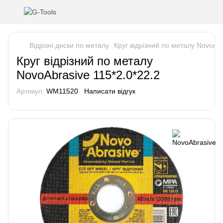
Відрізні диски по металу
Круг відрізний по металу NovoAbr
Круг відрізний по металу
NovoAbrasive 115*2.0*22.2
Артикул:
WM11520
Написати відгук