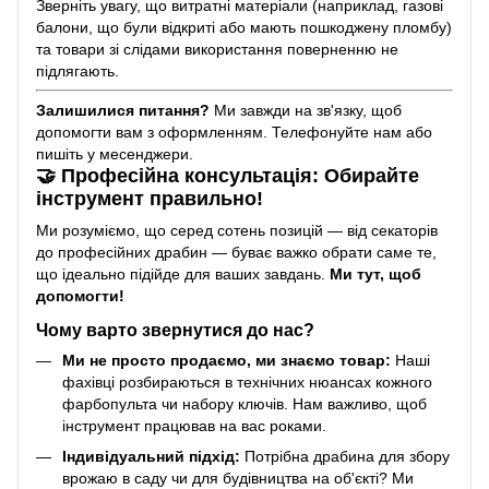
Зверніть увагу, що витратні матеріали (наприклад, газові
балони, що були відкриті або мають пошкоджену пломбу)
та товари зі слідами використання поверненню не
підлягають.
Залишилися питання?
Ми завжди на зв'язку, щоб
допомогти вам з оформленням. Телефонуйте нам або
пишіть у месенджери.
🤝 Професійна консультація: Обирайте
інструмент правильно!
Ми розуміємо, що серед сотень позицій — від секаторів
до професійних драбин — буває важко обрати саме те,
що ідеально підійде для ваших завдань.
Ми тут, щоб
допомогти!
Чому варто звернутися до нас?
Ми не просто продаємо, ми знаємо товар:
Наші
фахівці розбираються в технічних нюансах кожного
фарбопульта чи набору ключів. Нам важливо, щоб
інструмент працював на вас роками.
Індивідуальний підхід:
Потрібна драбина для збору
врожаю в саду чи для будівництва на об'єкті? Ми