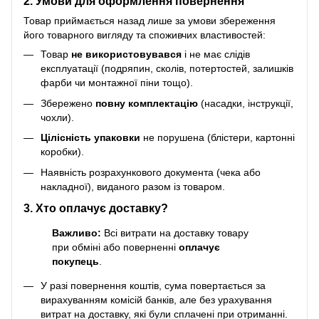
2. Умови для оформлення повернення
Товар приймається назад лише за умови збереження
його товарного вигляду та споживчих властивостей:
Товар
не використовувався
і не має слідів
експлуатації (подряпин, сколів, потертостей, залишків
фарби чи монтажної піни тощо).
Збережено
повну комплектацію
(насадки, інструкції,
чохли).
Цілісність упаковки
не порушена (блістери, картонні
коробки).
Наявність розрахункового документа (чека або
накладної), виданого разом із товаром.
3. Хто оплачує доставку?
Важливо:
Всі витрати на доставку товару
при обміні або поверненні
оплачує
покупець
.
У разі повернення коштів, сума повертається за
вирахуванням комісій банків, але без урахування
витрат на доставку, які були сплачені при отриманні.