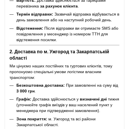
Вартість:
Доставка здійснюється за тарифами
перевізника
за рахунок клієнта
.
Термін відправки:
Зазвичай відправка відбувається в
день замовлення або на наступний робочий день.
Відстеження:
Після відправки ви отримаєте SMS або
повідомлення у месенджер із номером ТТН для
відстеження посилки.
2. Доставка по м. Ужгород та Закарпатській
області
Ми цінуємо наших постійних та гуртових клієнтів, тому
пропонуємо спеціальні умови логістики власним
транспортом:
Безкоштовна доставка:
При замовленні на суму від
3 000 грн
.
Графік:
Доставка здійснюється у
визначені дні
тижня
(уточнюйте графік виїздів у ваш населений пункт у
менеджера при підтвердженні замовлення).
Зона покриття:
м. Ужгород та всі райони
Закарпатської області.