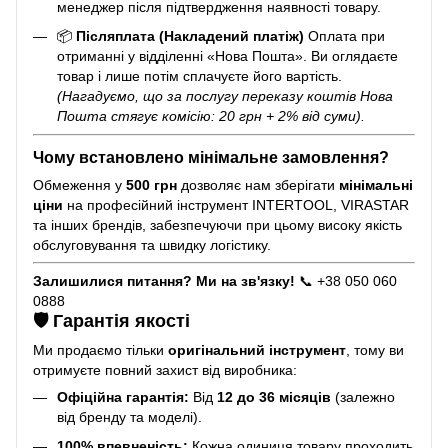
менеджер після підтвердження наявності товару.
📦
Післяплата (Накладений платіж)
Оплата при
отриманні у відділенні «Нова Пошта». Ви оглядаєте
товар і лише потім сплачуєте його вартість.
(Нагадуємо, що за послугу переказу коштів Нова
Пошта стягує комісію: 20 грн + 2% від суми).
Чому встановлено мінімальне замовлення?
Обмеження у
500 грн
дозволяє нам зберігати
мінімальні
ціни
на професійний інструмент INTERTOOL, VIRASTAR
та інших брендів, забезпечуючи при цьому високу якість
обслуговування та швидку логістику.
Залишилися питання? Ми на зв'язку!
📞 +38 050 060
0888
🛡️ Гарантія якості
Ми продаємо тільки
оригінальний інструмент
, тому ви
отримуєте повний захист від виробника:
Офіційна гарантія:
Від
12 до 36 місяців
(залежно
від бренду та моделі).
100% впевненість:
Кожна одиниця товару проходить