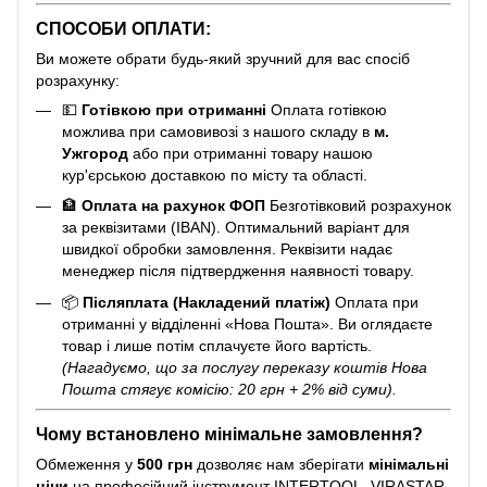
СПОСОБИ ОПЛАТИ:
Ви можете обрати будь-який зручний для вас спосіб
розрахунку:
💵
Готівкою при отриманні
Оплата готівкою
можлива при самовивозі з нашого складу в
м.
Ужгород
або при отриманні товару нашою
кур'єрською доставкою по місту та області.
🏦
Оплата на рахунок ФОП
Безготівковий розрахунок
за реквізитами (IBAN). Оптимальний варіант для
швидкої обробки замовлення. Реквізити надає
менеджер після підтвердження наявності товару.
📦
Післяплата (Накладений платіж)
Оплата при
отриманні у відділенні «Нова Пошта». Ви оглядаєте
товар і лише потім сплачуєте його вартість.
(Нагадуємо, що за послугу переказу коштів Нова
Пошта стягує комісію: 20 грн + 2% від суми).
Чому встановлено мінімальне замовлення?
Обмеження у
500 грн
дозволяє нам зберігати
мінімальні
ціни
на професійний інструмент INTERTOOL, VIRASTAR