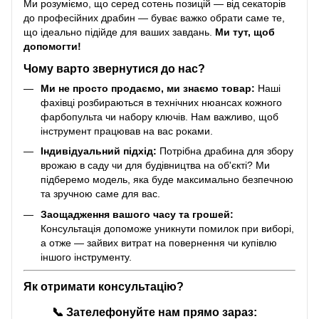
Ми розуміємо, що серед сотень позицій — від секаторів
до професійних драбин — буває важко обрати саме те,
що ідеально підійде для ваших завдань.
Ми тут, щоб
допомогти!
Чому варто звернутися до нас?
Ми не просто продаємо, ми знаємо товар:
Наші
фахівці розбираються в технічних нюансах кожного
фарбопульта чи набору ключів. Нам важливо, щоб
інструмент працював на вас роками.
Індивідуальний підхід:
Потрібна драбина для збору
врожаю в саду чи для будівництва на об'єкті? Ми
підберемо модель, яка буде максимально безпечною
та зручною саме для вас.
Заощадження вашого часу та грошей:
Консультація допоможе уникнути помилок при виборі,
а отже — зайвих витрат на повернення чи купівлю
іншого інструменту.
Як отримати консультацію?
📞
Зателефонуйте нам прямо зараз: