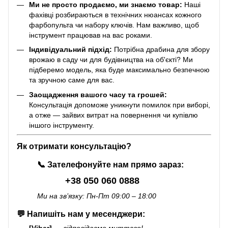
Ми не просто продаємо, ми знаємо товар:
Наші
фахівці розбираються в технічних нюансах кожного
фарбопульта чи набору ключів. Нам важливо, щоб
інструмент працював на вас роками.
Індивідуальний підхід:
Потрібна драбина для збору
врожаю в саду чи для будівництва на об'єкті? Ми
підберемо модель, яка буде максимально безпечною
та зручною саме для вас.
Заощадження вашого часу та грошей:
Консультація допоможе уникнути помилок при виборі,
а отже — зайвих витрат на повернення чи купівлю
іншого інструменту.
Як отримати консультацію?
📞
Зателефонуйте нам прямо зараз:
+38 050 060 0888
Ми на зв’язку: Пн-Пт 09:00 – 18:00
💬
Напишіть нам у месенджери:
[Viber]
—
відповідаємо миттєво!