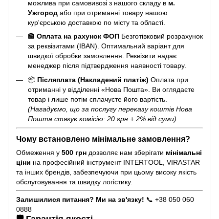
можлива при самовивозі з нашого складу в
м.
Ужгород
або при отриманні товару нашою
кур'єрською доставкою по місту та області.
🏦
Оплата на рахунок ФОП
Безготівковий розрахунок
за реквізитами (IBAN). Оптимальний варіант для
швидкої обробки замовлення. Реквізити надає
менеджер після підтвердження наявності товару.
📦
Післяплата (Накладений платіж)
Оплата при
отриманні у відділенні «Нова Пошта». Ви оглядаєте
товар і лише потім сплачуєте його вартість.
(Нагадуємо, що за послугу переказу коштів Нова
Пошта стягує комісію: 20 грн + 2% від суми).
Чому встановлено мінімальне замовлення?
Обмеження у
500 грн
дозволяє нам зберігати
мінімальні
ціни
на професійний інструмент INTERTOOL, VIRASTAR
та інших брендів, забезпечуючи при цьому високу якість
обслуговування та швидку логістику.
Залишилися питання? Ми на зв'язку!
📞 +38 050 060
0888
🛡️ Гарантія якості