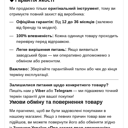
Ми продаємо тільки
оригінальний інструмент
, тому ви
отримуєте повний захист від виробника:
Офіційна гарантія:
Від
12 до 36 місяців
(залежно
від бренду та моделі).
100% впевненість:
Кожна одиниця товару проходить
перевірку перед відправкою.
Легке вирішення питань:
Якщо виявиться
заводський брак — ми оперативно допоможемо з
обміном або ремонтом.
Важливо:
Зберігайте гарантійний талон або чек до кінця
терміну експлуатації.
Залишилися питання щодо конкретного товару?
Пишіть нам у
Viber
або
Telegram
— ми підкажемо точний
термін гарантії для вашої покупки!
Умови обміну та повернення товару
Ми прагнемо, щоб ви були задоволені покупками в
нашому магазині. Якщо з певних причин товар вам не
підійшов, ви можете повернути його або обміняти згідно
із
Законом України «Про захист прав споживачів»
.