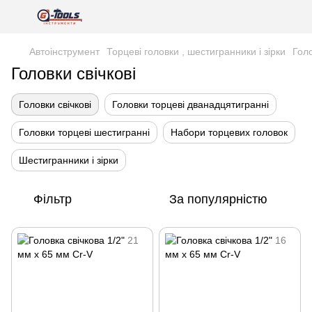
Автоінструмент
Торцеві головки , шестигранники і зірки
Голо
Головки свічкові
Головки свічкові
Головки торцеві дванадцятигранні
Головки торцеві шестигранні
Набори торцевих головок
Шестигранники і зірки
Фільтр
За популярністю