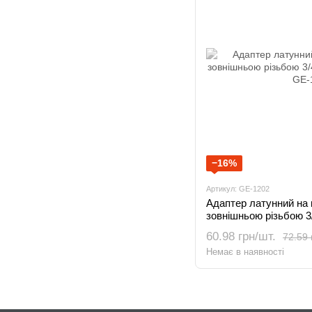
−16%
Артикул: GE-1202
Адаптер латунний на к
зовнішньою різьбою 
INTERTOOL GE-1202
60.98 грн/шт.
72.59 
Немає в наявності