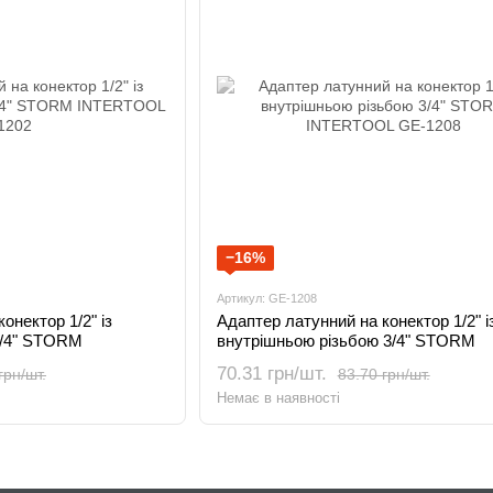
−16%
Артикул: GE-1208
онектор 1/2" із
Адаптер латунний на конектор 1/2" і
3/4" STORM
внутрішньою різьбою 3/4" STORM
INTERTOOL GE-1208
70.31 грн/шт.
грн/шт.
83.70 грн/шт.
Немає в наявності