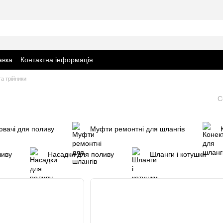
авка
Контактна інформація
а трійники
С
ювачі для поливу
Муфти ремонтні для шлангів
ливу
Насадки для поливу
Шланги і котушки