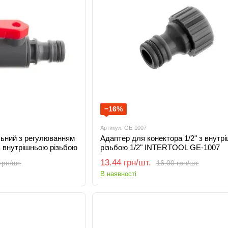
−16%
Артикул: GE-1007
льний з регулюванням
Адаптер для конектора 1/2" з внутр
із внутрішньою різьбою
різьбою 1/2" INTERTOOL GE-1007
INTERTOOL GE-2003
13.44 грн/шт.
грн/шт.
16.00 грн/шт.
В наявності