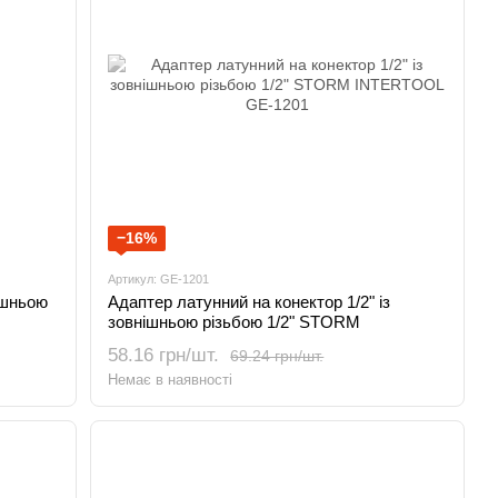
−16%
Артикул: GE-1201
ішньою
Адаптер латунний на конектор 1/2" із
зовнішньою різьбою 1/2" STORM
INTERTOOL GE-1201
58.16 грн/шт.
69.24 грн/шт.
Немає в наявності