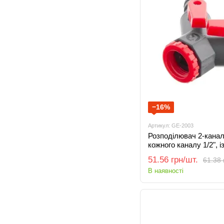
−16%
Артикул: GE-2003
Розподілювач 2-кана
кожного каналу 1/2", 
на вході 1/2" і 3/4" 
51.56 грн/шт.
61.38 
В наявності