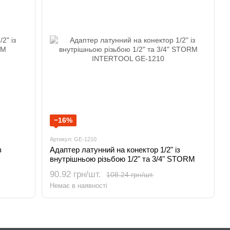
−16%
Артикул: GE-1210
з
Адаптер латунний на конектор 1/2" із
внутрішньою різьбою 1/2" та 3/4" STORM
INTERTOOL GE-1210
90.92 грн/шт.
108.24 грн/шт.
Немає в наявності