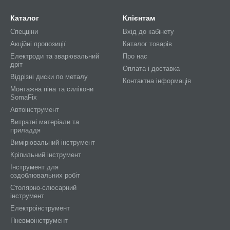
Каталог
Клієнтам
Спецціни
Вхід до кабінету
Акційні пропозиції
Каталог товарів
Електроди та зварювальний
Про нас
дріт
Оплата і доставка
Відрізні диски по металу
Контактна інформація
Монтажна піна та силікони
SomaFix
Автоінструмент
Витратні матеріали та
приладдя
Вимірювальний інструмент
Кріпильний інструмент
Інструмент для
оздоблювальних робіт
Столярно-слюсарний
інструмент
Електроінструмент
Пневмоінструмент