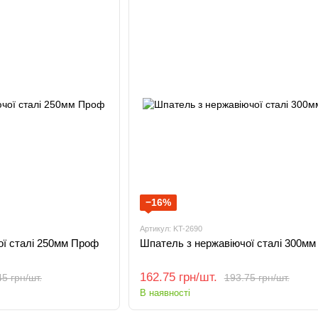
−16%
Артикул: KT-2690
ої сталі 250мм Проф
Шпатель з нержавіючої сталі 300м
162.75 грн/шт.
5 грн/шт.
193.75 грн/шт.
В наявності