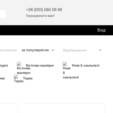
+38 (050) 060 08 88
Передзвонити вам?
Вхід
ортування:
за популярністю
Відображення:
турні
Кісточки малярні
Ножі й скальпелі
ики
Терки