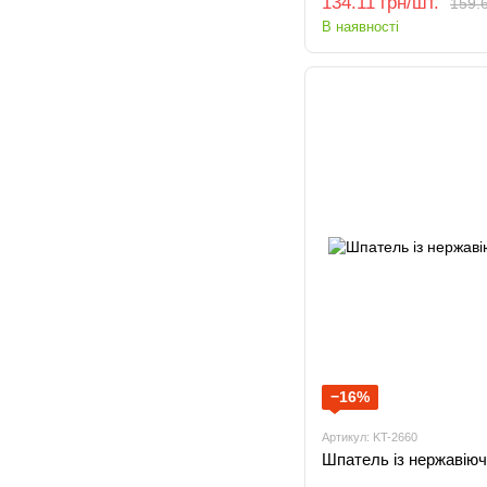
134.11 грн/шт.
159.6
В наявності
−16%
Артикул: KT-2660
Шпатель із нержавіючо