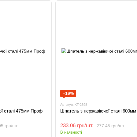
−16%
Артикул: KT-2698
ої сталі 475мм Проф
Шпатель з нержавіючої сталі 600м
233.06 грн/шт.
5 грн/шт.
277.45 грн/шт.
В наявності