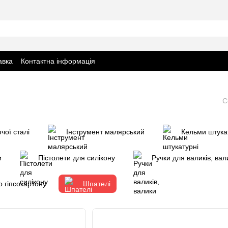
авка
Контактна інформація
С
чої сталі
Інструмент малярський
Кельми штука
и
Пістолети для силікону
Ручки для валиків, вал
о гіпсокартону
Шпателі