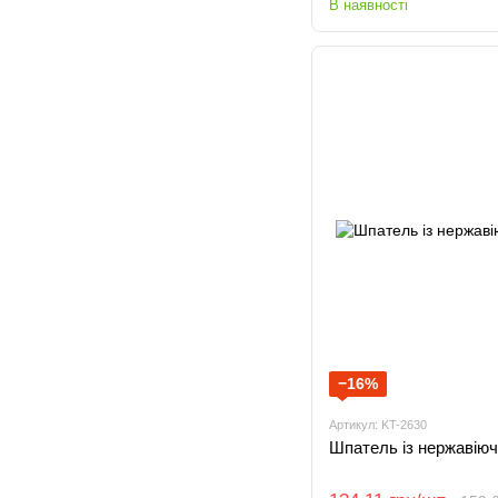
В наявності
−16%
Артикул: KT-2630
Шпатель із нержавіючо