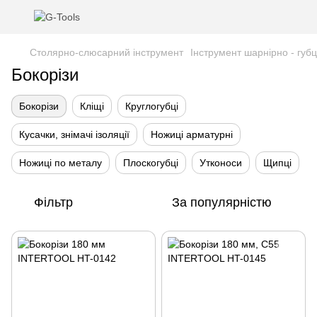
Столярно-слюсарний інструмент
Інструмент шарнірно - губ
Бокорізи
Бокорізи
Кліщі
Круглогубці
Кусачки, знімачі ізоляції
Ножиці арматурні
Ножиці по металу
Плоскогубці
Утконоси
Щипці
Фільтр
За популярністю