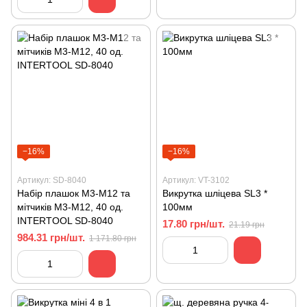
−16%
−16%
Артикул: SD-8040
Артикул: VT-3102
Набір плашок M3-M12 та
Викрутка шліцева SL3 *
мітчиків M3-M12, 40 од.
100мм
INTERTOOL SD-8040
17.80 грн/шт.
21.19 грн
984.31 грн/шт.
1 171.80 грн