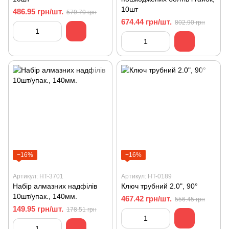
10шт
486.95 грн/шт.
579.70 грн
674.44 грн/шт.
802.90 грн
−16%
−16%
Артикул: HT-3701
Артикул: HT-0189
Набір алмазних надфілів
Ключ трубний 2.0", 90°
10шт/упак., 140мм.
467.42 грн/шт.
556.45 грн
149.95 грн/шт.
178.51 грн