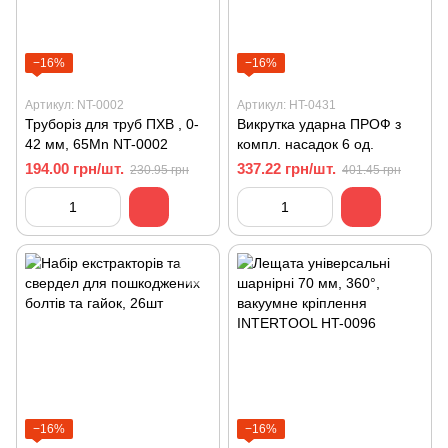
−16%
−16%
Артикул: NT-0002
Артикул: HT-0431
Труборіз для труб ПХВ , 0-
Викрутка ударна ПРОФ з
42 мм, 65Mn NT-0002
компл. насадок 6 од.
194.00 грн/шт.
337.22 грн/шт.
230.95 грн
401.45 грн
−16%
−16%