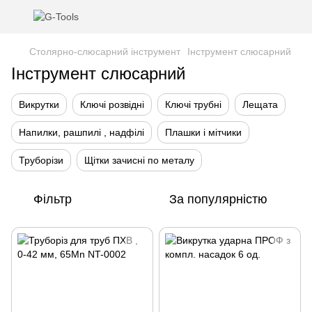
Столярно-слюсарний інструмент
Інструмент слюсарний
Інструмент слюсарний
Викрутки
Ключі розвідні
Ключі трубні
Лещата
Напилки, рашпилі , надфілі
Плашки і мітчики
Труборізи
Щітки зачисні по металу
Фільтр
За популярністю