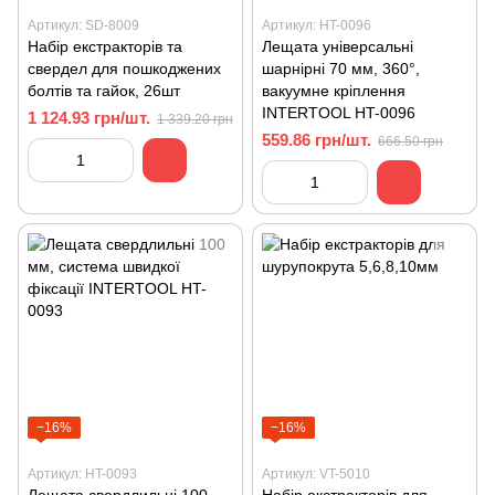
Артикул: SD-8009
Артикул: HT-0096
Набір екстракторів та
Лещата універсальні
свердел для пошкоджених
шарнірні 70 мм, 360°,
болтів та гайок, 26шт
вакуумне кріплення
INTERTOOL HT-0096
1 124.93 грн/шт.
1 339.20 грн
559.86 грн/шт.
666.50 грн
−16%
−16%
Артикул: HT-0093
Артикул: VT-5010