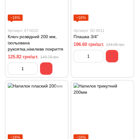
−16%
−16%
Артикул: XT-0020
Артикул: SD-8011
Ключ розвідний 200 мм,
Плашка 3/4"
ізольована
196.60 грн/шт.
234.05 грн
рукоятка,нікелеве покриття
125.82 грн/шт.
149.78 грн
−16%
−16%