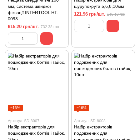
Лещата свердлильні 100
Набір екстракторів для
мм, система швидкої
шурупокрута 5,6,8,10мм
фіксації INTERTOOL HT-
121.96 грн/шт.
145.19 грн
0093
615.20 грн/шт.
732.38 грн
−16%
−16%
Артикул: SD-8007
Артикул: SD-8008
Набір екстракторів для
Набір екстракторів
пошкоджених болтів і гайок,
подовжених для
10шт
пошкоджених болтів і гайок,