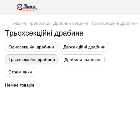
Акційні пропозиції
Драбини секційні
Трьохсекційні драбини
Трьохсекційні драбини
Односекційні драбини
Двосекційні драбини
Трьохсекційні драбини
Драбини шарнірні
Стрем'янки
Немає товарів