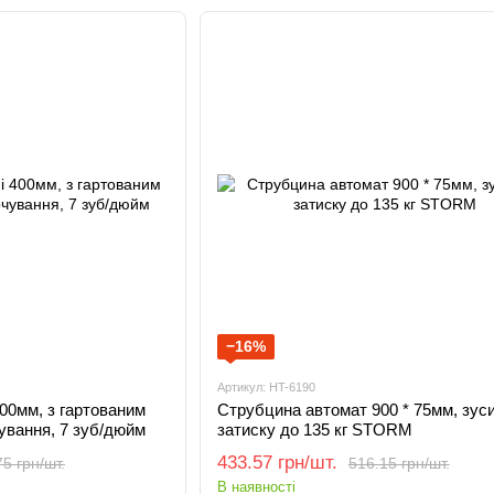
−16%
Артикул: HT-6190
400мм, з гартованим
Струбцина автомат 900 * 75мм, зус
чування, 7 зуб/дюйм
затиску до 135 кг STORM
433.57 грн/шт.
5 грн/шт.
516.15 грн/шт.
В наявності