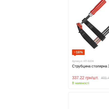
−16%
Артикул: HT-6004
Струбцина столярна 
337.22 грн/шт.
401.4
В наявності