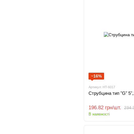
−16%
Артикул: HT-6017
Струбцина тип "G" 5"
196.82 грн/шт.
234.3
В наявності