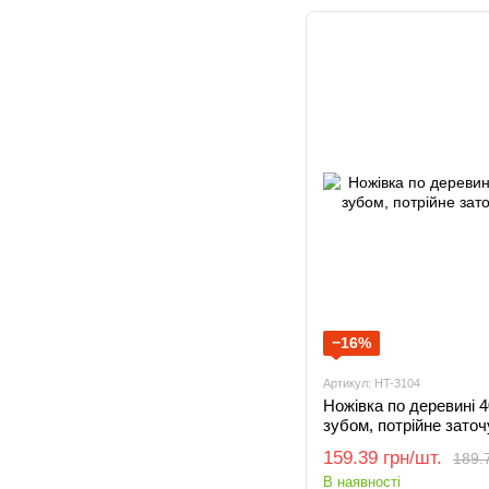
−16%
Артикул: HT-3104
Ножівка по деревині 
зубом, потрійне зато
159.39 грн/шт.
189.7
В наявності