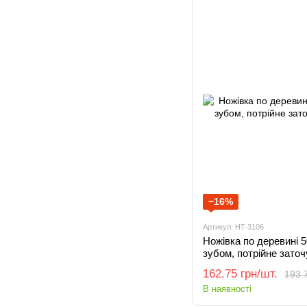
−16%
Артикул: HT-3106
Ножівка по деревині 
зубом, потрійне зато
162.75 грн/шт.
193.7
В наявності