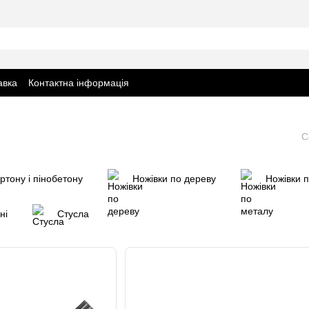
авка
Контактна інформація
С
ртону і пінобетону
Ножівки по дереву
Ножівки 
ні
Стусла