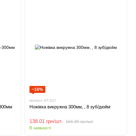
−16%
Артикул: HT-3117
-300мм
Ножівка викружна 300мм, , 8 зуб/дюйм
138.01 грн/шт.
164.30 грн/шт.
В наявності