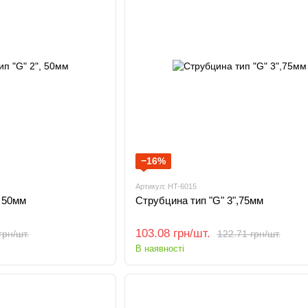
−16%
Артикул: HT-6015
, 50мм
Струбцина тип "G" 3",75мм
103.08 грн/шт.
грн/шт.
122.71 грн/шт.
В наявності