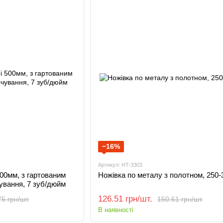
−16%
Артикул: HT-3303
500мм, з гартованим
Ножівка по металу з полотном, 250
чування, 7 зуб/дюйм
126.51 грн/шт.
5 грн/шт.
150.61 грн/шт.
В наявності