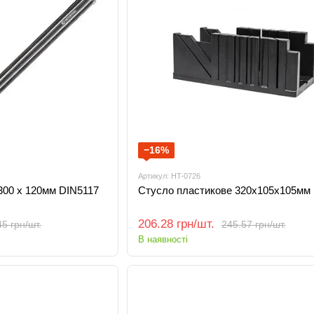
−16%
Артикул: HT-0726
300 x 120мм DIN5117
Стусло пластикове 320х105х105мм
206.28 грн/шт.
5 грн/шт.
245.57 грн/шт.
В наявності