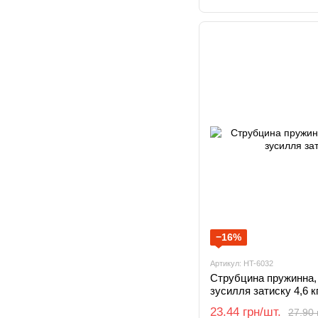
−16%
Артикул: HT-6032
Струбцина пружинна,
зусилля затиску 4,6 к
23.44 грн/шт.
27.90 