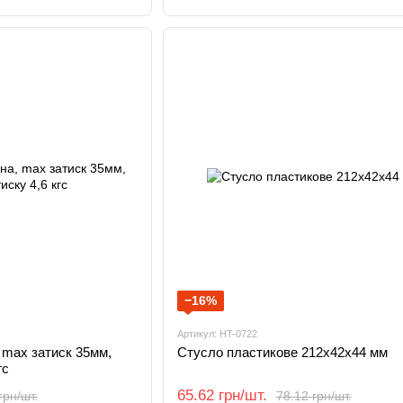
−16%
Артикул: HT-0722
 max затиск 35мм,
Стусло пластикове 212х42х44 мм
гс
65.62 грн/шт.
грн/шт.
78.12 грн/шт.