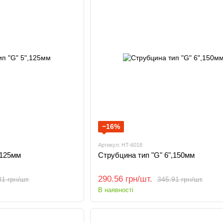
−16%
Артикул: HT-6018
,125мм
Струбцина тип "G" 6",150мм
290.56 грн/шт.
1 грн/шт.
345.91 грн/шт.
В наявності