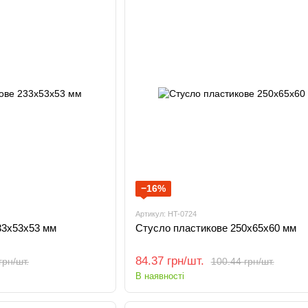
−16%
Артикул: HT-0724
33х53х53 мм
Стусло пластикове 250х65х60 мм
84.37 грн/шт.
грн/шт.
100.44 грн/шт.
В наявності