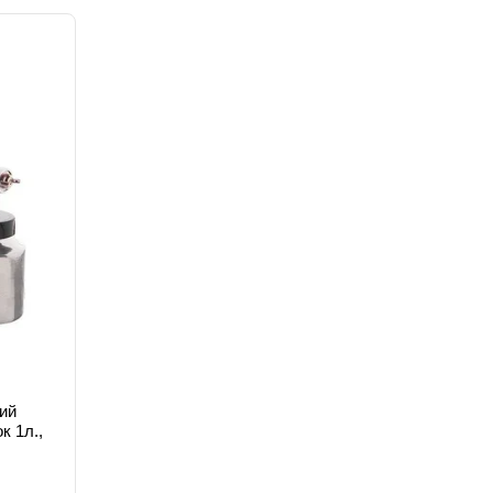
ий
к 1л.,