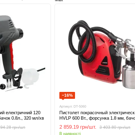
−16%
Артикул: DT-5060
ий електричний 120
Пистолет покрасочный электрическ
бачок 0.8л., 320 мл/хв
HVLP 600 Вт., форсунка 1.8 мм, бачо
0.14-0.70 Бар, 450-550
2 859.19 грн/шт.
194.28 грн/шт.
3 403.80 грн/шт.
В наявності