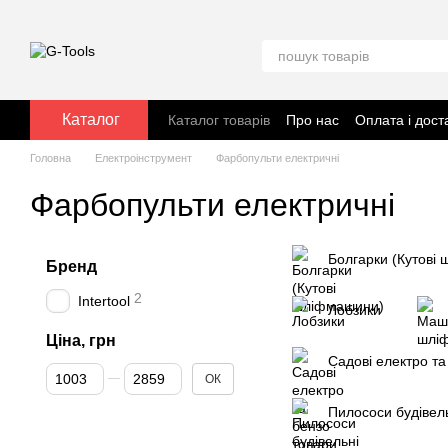
Перейти до основного контенту
Каталог
Каталог товарів
Про нас
Оплата і дост
Головна
Електроінструмент
Фарбопульти електричні
Фарбопульти електричні
Болгарки (Кутові
Бренд
2
Intertool
Лобзики
Ціна, грн
Садові електро та
Від Ціна, грн
До Ціна, грн
ОК
Пилососи будівел