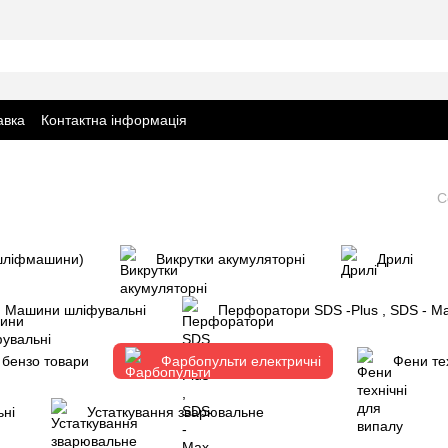
авка
Контактна інформація
С
 шліфмашини)
Викрутки акумуляторні
Дрилі
Машини шліфувальні
Перфоратори SDS -Plus , SDS - M
 бензо товари
Фарбопульти електричні
Фени те
ьні
Устаткування зварювальне