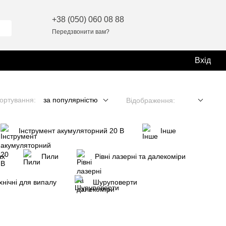
+38 (050) 060 08 88
Передзвонити вам?
Вхід
ортування:
за популярністю
Відображення:
Інструмент акумуляторний 20 В
Інше
ax
Пили
Рівні лазерні та далекоміри
хнічні для випалу
Шуруповерти