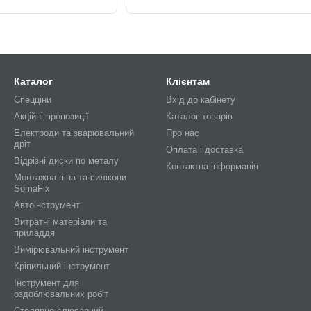
Каталог
Клієнтам
Спецціни
Вхід до кабінету
Акційні пропозиції
Каталог товарів
Електроди та зварювальний
Про нас
дріт
Оплата і доставка
Відрізні диски по металу
Контактна інформація
Монтажна піна та силікони
SomaFix
Автоінструмент
Витратні матеріали та
приладдя
Вимірювальний інструмент
Кріпильний інструмент
Інструмент для
оздоблювальних робіт
Столярно-слюсарний