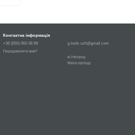
Контактна інформація
+38 (050) 060 08 88
g.tools.uzh@gmail.com
Передзвонити вам?
м.Ужгород
Мапа проїзду