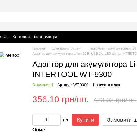
авка
Контактна інформація
Головна
Електроінструмент
Інструмент акумуляторний 20
Адаптор для акумулятора Li-ion 20 В, USB 2A, LED ліхтар INTER
Адаптор для акумулятора Li-
INTERTOOL WT-9300
В наявності
Артикул: WT-9300
Написати відгук
356.10 грн/шт.
423.93 грн/шт.
Купити
Замовити 
шт.
Опис