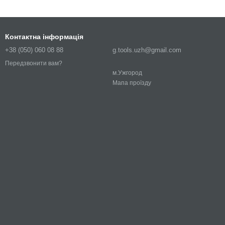
Контактна інформація
+38 (050) 060 08 88
g.tools.uzh@gmail.com
Передзвонити вам?
м.Ужгород
Мапа проїзду