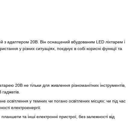
й з адаптером 20В. Він оснащений вбудованим LED ліхтарем і
стання у різних ситуаціях, поєднує в собі корисні функції та
тарею 20В не тільки для живлення різноманітних інструментів,
 гаджетів.
е освітлення у темних чи погано освітлених місцях: чи під час
тності електроенергії.
ланшети та інші електронні пристрої, без залежності від