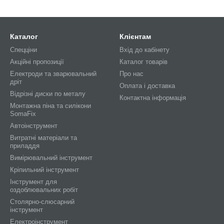
Каталог
Клієнтам
Спецціни
Вхід до кабінету
Акційні пропозиції
Каталог товарів
Електроди та зварювальний
Про нас
дріт
Оплата і доставка
Відрізні диски по металу
Контактна інформація
Монтажна піна та силікони
SomaFix
Автоінструмент
Витратні матеріали та
приладдя
Вимірювальний інструмент
Кріпильний інструмент
Інструмент для
оздоблювальних робіт
Столярно-слюсарний
інструмент
Електроінструмент