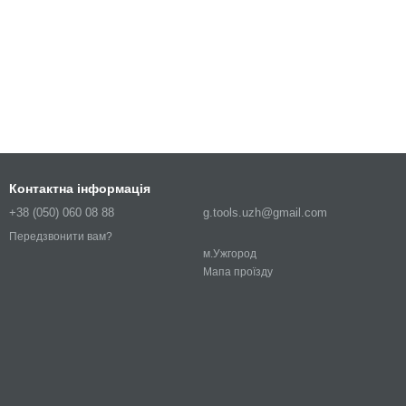
Контактна інформація
+38 (050) 060 08 88
g.tools.uzh@gmail.com
Передзвонити вам?
м.Ужгород
Мапа проїзду