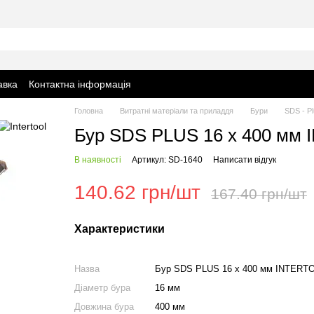
авка
Контактна інформація
Головна
Витратні матеріали та приладдя
Бури
SDS - Pl
Бур SDS PLUS 16 x 400 мм
В наявності
Артикул: SD-1640
Написати відгук
140.62 грн/шт
167.40 грн/шт
Характеристики
Назва
Бур SDS PLUS 16 x 400 мм INTERT
Діаметр бура
16 мм
Довжина бура
400 мм