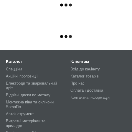
Каталог
Клієнтам
Спецціни
Вхід до кабінету
Акційні пропозиції
Каталог товарів
Електроди та зварювальний
Про нас
дріт
Оплата і доставка
Відрізні диски по металу
Контактна інформація
Монтажна піна та силікони
SomaFix
Автоінструмент
Витратні матеріали та
приладдя