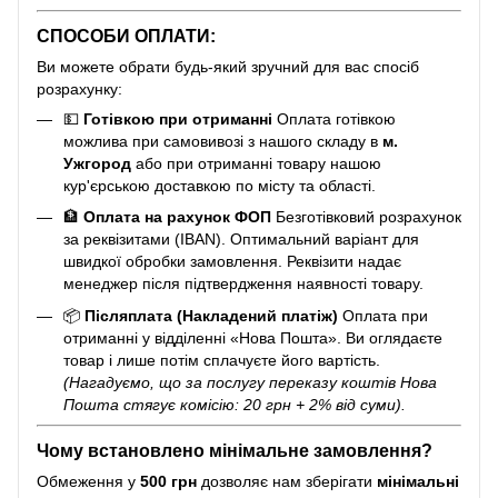
СПОСОБИ ОПЛАТИ:
Ви можете обрати будь-який зручний для вас спосіб
розрахунку:
💵
Готівкою при отриманні
Оплата готівкою
можлива при самовивозі з нашого складу в
м.
Ужгород
або при отриманні товару нашою
кур'єрською доставкою по місту та області.
🏦
Оплата на рахунок ФОП
Безготівковий розрахунок
за реквізитами (IBAN). Оптимальний варіант для
швидкої обробки замовлення. Реквізити надає
менеджер після підтвердження наявності товару.
📦
Післяплата (Накладений платіж)
Оплата при
отриманні у відділенні «Нова Пошта». Ви оглядаєте
товар і лише потім сплачуєте його вартість.
(Нагадуємо, що за послугу переказу коштів Нова
Пошта стягує комісію: 20 грн + 2% від суми).
Чому встановлено мінімальне замовлення?
Обмеження у
500 грн
дозволяє нам зберігати
мінімальні