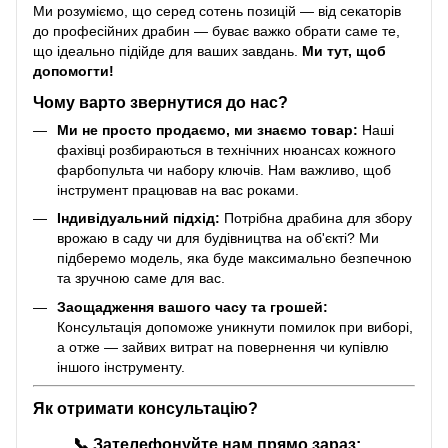
Ми розуміємо, що серед сотень позицій — від секаторів
до професійних драбин — буває важко обрати саме те,
що ідеально підійде для ваших завдань.
Ми тут, щоб
допомогти!
Чому варто звернутися до нас?
Ми не просто продаємо, ми знаємо товар:
Наші
фахівці розбираються в технічних нюансах кожного
фарбопульта чи набору ключів. Нам важливо, щоб
інструмент працював на вас роками.
Індивідуальний підхід:
Потрібна драбина для збору
врожаю в саду чи для будівництва на об'єкті? Ми
підберемо модель, яка буде максимально безпечною
та зручною саме для вас.
Заощадження вашого часу та грошей:
Консультація допоможе уникнути помилок при виборі,
а отже — зайвих витрат на повернення чи купівлю
іншого інструменту.
Як отримати консультацію?
📞
Зателефонуйте нам прямо зараз: