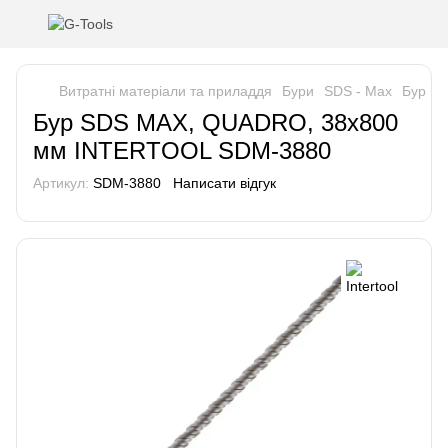
Витратні матеріали та приладдя
Бури
SDS - Max
Бур S
Бур SDS MAX, QUADRO, 38x800
мм INTERTOOL SDM-3880
Артикул:
SDM-3880
Написати відгук