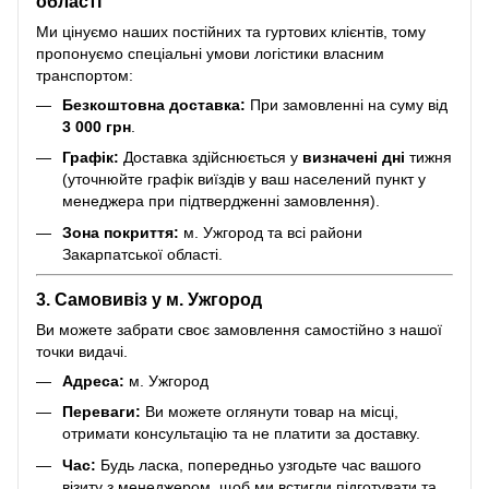
області
Ми цінуємо наших постійних та гуртових клієнтів, тому
пропонуємо спеціальні умови логістики власним
транспортом:
Безкоштовна доставка:
При замовленні на суму від
3 000 грн
.
Графік:
Доставка здійснюється у
визначені дні
тижня
(уточнюйте графік виїздів у ваш населений пункт у
менеджера при підтвердженні замовлення).
Зона покриття:
м. Ужгород та всі райони
Закарпатської області.
3. Самовивіз у м. Ужгород
Ви можете забрати своє замовлення самостійно з нашої
точки видачі.
Адреса:
м. Ужгород
Переваги:
Ви можете оглянути товар на місці,
отримати консультацію та не платити за доставку.
Час:
Будь ласка, попередньо узгодьте час вашого
візиту з менеджером, щоб ми встигли підготувати та