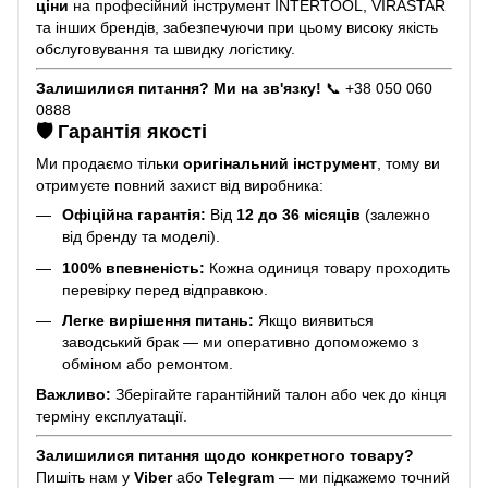
ціни
на професійний інструмент INTERTOOL, VIRASTAR
та інших брендів, забезпечуючи при цьому високу якість
обслуговування та швидку логістику.
Залишилися питання? Ми на зв'язку!
📞 +38 050 060
0888
🛡️ Гарантія якості
Ми продаємо тільки
оригінальний інструмент
, тому ви
отримуєте повний захист від виробника:
Офіційна гарантія:
Від
12 до 36 місяців
(залежно
від бренду та моделі).
100% впевненість:
Кожна одиниця товару проходить
перевірку перед відправкою.
Легке вирішення питань:
Якщо виявиться
заводський брак — ми оперативно допоможемо з
обміном або ремонтом.
Важливо:
Зберігайте гарантійний талон або чек до кінця
терміну експлуатації.
Залишилися питання щодо конкретного товару?
Пишіть нам у
Viber
або
Telegram
— ми підкажемо точний