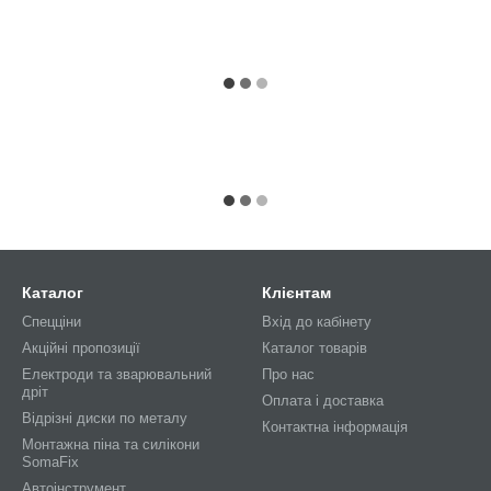
Каталог
Клієнтам
Спецціни
Вхід до кабінету
Акційні пропозиції
Каталог товарів
Електроди та зварювальний
Про нас
дріт
Оплата і доставка
Відрізні диски по металу
Контактна інформація
Монтажна піна та силікони
SomaFix
Автоінструмент