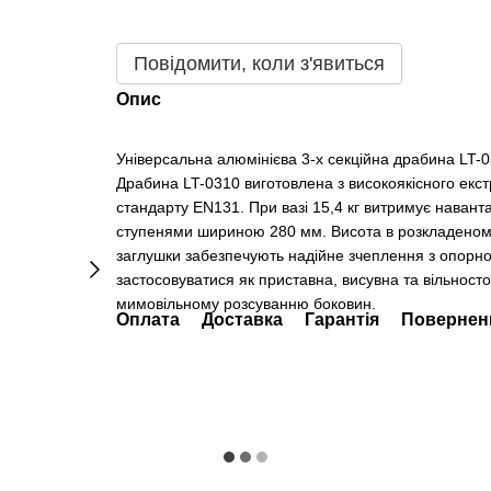
Повідомити, коли з'явиться
Опис
Універсальна алюмінієва 3-х секційна драбина LT-0
Драбина LT-0310 виготовлена ​​з високоякісного ек
стандарту EN131. При вазі 15,4 кг витримує навант
ступенями шириною 280 мм. Висота в розкладеному 
заглушки забезпечують надійне зчеплення з опор
застосовуватися як приставна, висувна та вільност
мимовільному розсуванню боковин.
Оплата
Доставка
Гарантія
Повернен