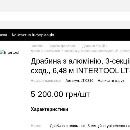
авка
Контактна інформація
Головна
Акційні пропозиції
Драбини секційні
Драбина з алюмінію, 3-секційна універсальна розкладна, 3*10 схо
Драбина з алюмінію, 3-секці
сход., 6,48 м INTERTOOL LT
Немає в наявності
Артикул: LT-0310
Написати відгук
5 200.00 грн/шт
Характеристики
Назва
Драбина з алюмінію, 3-секційна універсальн