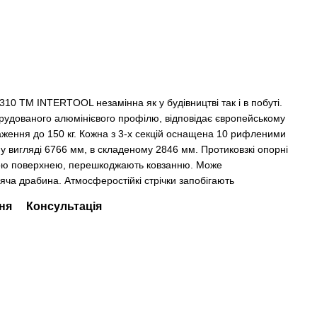
310 ТМ INTERTOOL незамінна як у будівництві так і в побуті.
струдованого алюмінієвого профілю, відповідає європейському
аження до 150 кг. Кожна з 3-х секцій оснащена 10 рифленими
вигляді 6766 мм, в складеному 2846 мм. Протиковзкі опорні
ною поверхнею, перешкоджають ковзанню. Може
ояча драбина. Атмосферостійкі стрічки запобігають
ня
Консультація