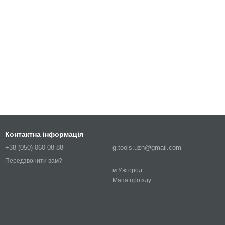
Контактна інформація
+38 (050) 060 08 88
g.tools.uzh@gmail.com
Передзвонити вам?
м.Ужгород
Мапа проїзду