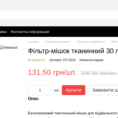
авка
Контактна інформація
Головна
Електроінструмент
Пилососи будівельні
Філь
Фільтр-мішок тканинний 30
В наявності
Артикул: DT-1024
Написати відгук
131.50 грн/шт.
156.55 грн/шт.
Купити
Замовити 
шт.
Опис
Багаторазовий текстильний мішок для будівельного 