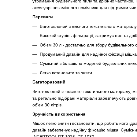
утримання будівельного пилу та дрібних частинок. 
аксесуарі незамінного помічника для підтримки чис
Переваги
Виготовлений з якісного текстильного матеріалу
Високий ступінь фільтрації, затримує пил та дріб
Об'єм 30 л - достатньо для збору будівельного с
Продуманий дизайн для надійної фіксації мішка
Сумісний з більшістю моделей будівельних пило
Легко встановити та зняти.
Багаторазовий
Виготовлений із якісного текстильного матеріалу, 
та ретельно підібрані матеріали забезпечують довг
об'єм 30 літрів.
Зручність використання
Мішок легко зняти і встановити, що робить його ід
дизайн забезпечує надійну фіксацію мішка. Сумісни
INTERTOOL DT-1025, DT-1030.