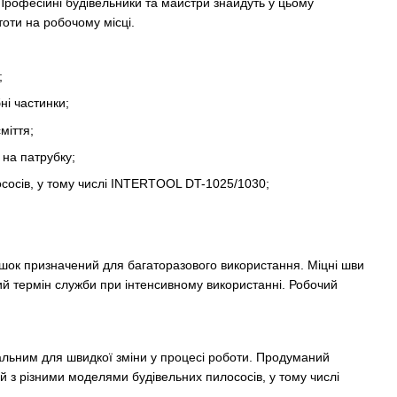
Професійні будівельники та майстри знайдуть у цьому
тоти на робочому місці.
;
ні частинки;
міття;
 на патрубку;
сосів, у тому числі INTERTOOL DT-1025/1030;
мішок призначений для багаторазового використання. Міцні шви
ий термін служби при інтенсивному використанні. Робочий
еальним для швидкої зміни у процесі роботи. Продуманий
й з різними моделями будівельних пилососів, у тому числі