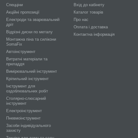
Спецціни
Вхід до кабінету
Акційні пропозиції
Каталог товарів
Електроди та зварювальний
Про нас
дріт
Оплата і доставка
Відрізні диски по металу
Контактна інформація
Монтажна піна та силікони
SomaFix
Автоінструмент
Витратні матеріали та
приладдя
Вимірювальний інструмент
Кріпильний інструмент
Інструмент для
оздоблювальних робіт
Столярно-слюсарний
інструмент
Електроінструмент
Пневмоінструмент
Засоби індивідуального
захисту
Техніка для дому та саду