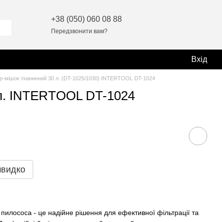
+38 (050) 060 08 88
Передзвонити вам?
Вхід
тр-мішок тканинний 30 л. (DT-1025/1030) INTERTOOL DT-1024
 л. INTERTOOL DT-1024
швидко
пилососа - це надійне рішення для ефективної фільтрації та