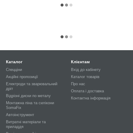
Каталог
Клієнтам
Спецціни
Вхід до кабінету
Акційні пропозиції
Каталог товарів
Електроди та зварювальний
Про нас
дріт
Оплата і доставка
Відрізні диски по металу
Контактна інформація
Монтажна піна та силікони
SomaFix
Автоінструмент
Витратні матеріали та
приладдя