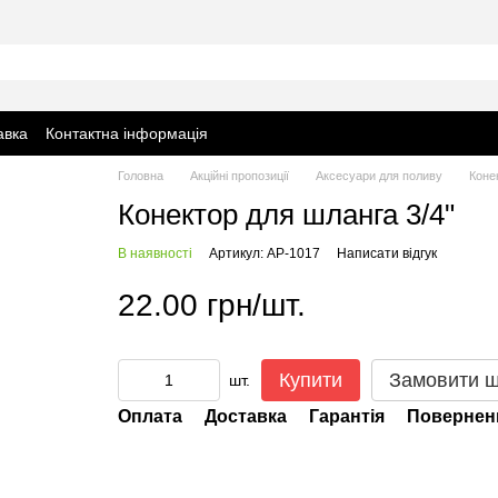
авка
Контактна інформація
Головна
Акційні пропозиції
Аксесуари для поливу
Коне
Конектор для шланга 3/4"
В наявності
Артикул: АР-1017
Написати відгук
22.00 грн/шт.
Купити
Замовити 
шт.
Оплата
Доставка
Гарантія
Повернен