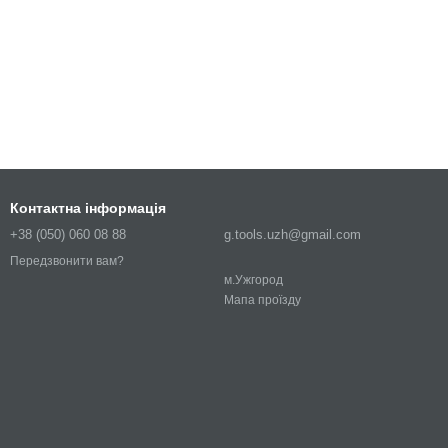
Контактна інформація
+38 (050) 060 08 88
g.tools.uzh@gmail.com
Передзвонити вам?
м.Ужгород
Мапа проїзду