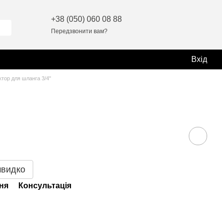
+38 (050) 060 08 88
Передзвонити вам?
Вхід
ктор для шланга 3/4"
швидко
ня
Консультація