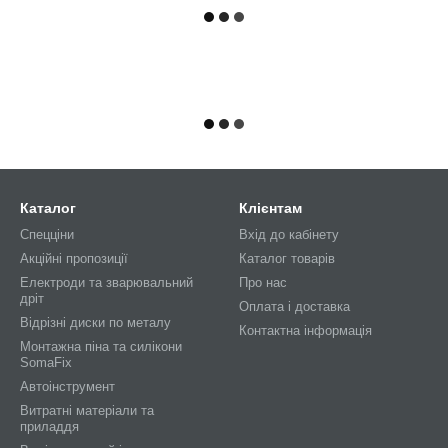
Каталог
Клієнтам
Спецціни
Вхід до кабінету
Акційні пропозиції
Каталог товарів
Електроди та зварювальний
Про нас
дріт
Оплата і доставка
Відрізні диски по металу
Контактна інформація
Монтажна піна та силікони
SomaFix
Автоінструмент
Витратні матеріали та
приладдя