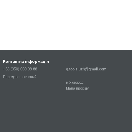
Контактна інформація
+38 (050) 060 08 88
g.tools.uzh@gmail.com
Передзвонити вам?
м.Ужгород
Мапа проїзду