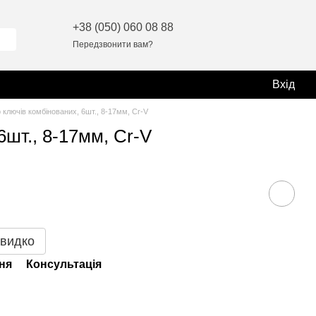
+38 (050) 060 08 88
Передзвонити вам?
Вхід
 ключів комбінованих, 6шт., 8-17мм, Cr-V
6шт., 8-17мм, Cr-V
видко
ня
Консультація