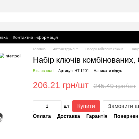
авка
Контактна інформація
Головна
Автоінструмент
Набори гайкових ключів
Набір
Набір ключів комбінованих, 
В наявності
Артикул: HT-1201
Написати відгук
206.21 грн/шт
245.49 грн/шт
Купити
Замовити ш
шт
Оплата
Доставка
Гарантія
Повернен