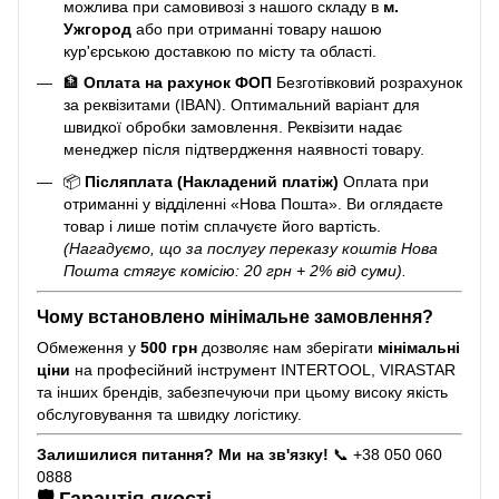
можлива при самовивозі з нашого складу в
м.
Ужгород
або при отриманні товару нашою
кур'єрською доставкою по місту та області.
🏦
Оплата на рахунок ФОП
Безготівковий розрахунок
за реквізитами (IBAN). Оптимальний варіант для
швидкої обробки замовлення. Реквізити надає
менеджер після підтвердження наявності товару.
📦
Післяплата (Накладений платіж)
Оплата при
отриманні у відділенні «Нова Пошта». Ви оглядаєте
товар і лише потім сплачуєте його вартість.
(Нагадуємо, що за послугу переказу коштів Нова
Пошта стягує комісію: 20 грн + 2% від суми).
Чому встановлено мінімальне замовлення?
Обмеження у
500 грн
дозволяє нам зберігати
мінімальні
ціни
на професійний інструмент INTERTOOL, VIRASTAR
та інших брендів, забезпечуючи при цьому високу якість
обслуговування та швидку логістику.
Залишилися питання? Ми на зв'язку!
📞 +38 050 060
0888
🛡️ Гарантія якості