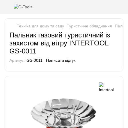
Техніка для дому та саду
Туристичне обладнання
Пальни
Пальник газовий туристичний із
захистом від вітру INTERTOOL
GS-0011
Артикул:
GS-0011
Написати відгук