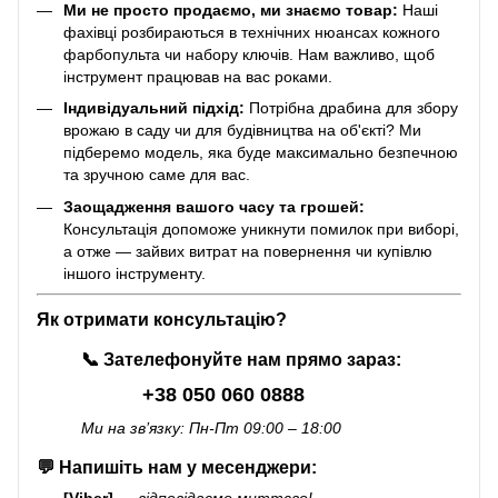
Ми не просто продаємо, ми знаємо товар:
Наші
фахівці розбираються в технічних нюансах кожного
фарбопульта чи набору ключів. Нам важливо, щоб
інструмент працював на вас роками.
Індивідуальний підхід:
Потрібна драбина для збору
врожаю в саду чи для будівництва на об'єкті? Ми
підберемо модель, яка буде максимально безпечною
та зручною саме для вас.
Заощадження вашого часу та грошей:
Консультація допоможе уникнути помилок при виборі,
а отже — зайвих витрат на повернення чи купівлю
іншого інструменту.
Як отримати консультацію?
📞
Зателефонуйте нам прямо зараз:
+38 050 060 0888
Ми на зв’язку: Пн-Пт 09:00 – 18:00
💬
Напишіть нам у месенджери:
[Viber]
—
відповідаємо миттєво!