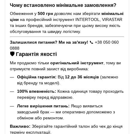
Чому встановлено мінімальне замовлення?
Обмеження у
500 грн
дозволяє нам зберігати
мінімальні
ціни
на професійний інструмент INTERTOOL, VIRASTAR
та інших брендів, забезпечуючи при цьому високу якість
обслуговування та швидку логістику.
Залишилися питання? Ми на зв'язку!
📞 +38 050 060
0888
🛡️ Гарантія якості
Ми продаємо тільки
оригінальний інструмент
, тому ви
отримуєте повний захист від виробника:
Офіційна гарантія:
Від
12 до 36 місяців
(залежно
від бренду та моделі).
100% впевненість:
Кожна одиниця товару проходить
перевірку перед відправкою.
Легке вирішення питань:
Якщо виявиться
заводський брак — ми оперативно допоможемо з
обміном або ремонтом.
Важливо:
Зберігайте гарантійний талон або чек до кінця
терміну експлуатації.