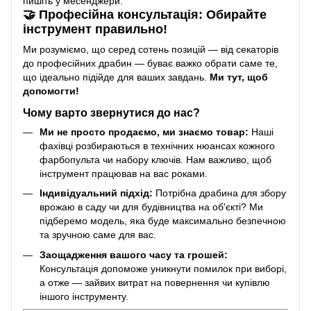
пишіть у месенджери.
🤝 Професійна консультація: Обирайте
інструмент правильно!
Ми розуміємо, що серед сотень позицій — від секаторів
до професійних драбин — буває важко обрати саме те,
що ідеально підійде для ваших завдань.
Ми тут, щоб
допомогти!
Чому варто звернутися до нас?
Ми не просто продаємо, ми знаємо товар:
Наші
фахівці розбираються в технічних нюансах кожного
фарбопульта чи набору ключів. Нам важливо, щоб
інструмент працював на вас роками.
Індивідуальний підхід:
Потрібна драбина для збору
врожаю в саду чи для будівництва на об'єкті? Ми
підберемо модель, яка буде максимально безпечною
та зручною саме для вас.
Заощадження вашого часу та грошей:
Консультація допоможе уникнути помилок при виборі,
а отже — зайвих витрат на повернення чи купівлю
іншого інструменту.