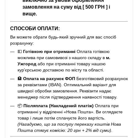
замовлення на суму від [ 500 ГРН ] і
вище.
СПОСОБИ ОПЛАТИ:
Ви можете обрати будь-який зручний для вас спосіб
розрахунку:
💵
Готівкою при отриманні
Оплата готівкою
можлива при самовивозі з нашого складу в
м.
Ужгород
або при отриманні товару нашою
кур'єрською доставкою по місту та області.
🏦
Оплата на рахунок ФОП
Безготівковий розрахунок
за реквізитами (IBAN). Оптимальний варіант для
швидкої обробки замовлення. Реквізити надає
менеджер після підтвердження наявності товару.
📦
Післяплата (Накладений платіж)
Оплата при
отриманні у відділенні «Нова Пошта». Ви оглядаєте
товар і лише потім сплачуєте його вартість.
(Нагадуємо, що за послугу переказу коштів Нова
Пошта стягує комісію: 20 грн + 2% від суми).