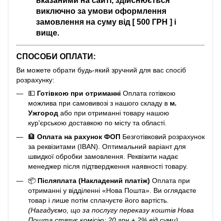
вказаними на сайті, здійснюється
виключно за умови оформлення
замовлення на суму від [ 500 ГРН ] і
вище.
СПОСОБИ ОПЛАТИ:
Ви можете обрати будь-який зручний для вас спосіб
розрахунку:
💵
Готівкою при отриманні
Оплата готівкою
можлива при самовивозі з нашого складу в
м.
Ужгород
або при отриманні товару нашою
кур'єрською доставкою по місту та області.
🏦
Оплата на рахунок ФОП
Безготівковий розрахунок
за реквізитами (IBAN). Оптимальний варіант для
швидкої обробки замовлення. Реквізити надає
менеджер після підтвердження наявності товару.
📦
Післяплата (Накладений платіж)
Оплата при
отриманні у відділенні «Нова Пошта». Ви оглядаєте
товар і лише потім сплачуєте його вартість.
(Нагадуємо, що за послугу переказу коштів Нова
Пошта стягує комісію: 20 грн + 2% від суми).