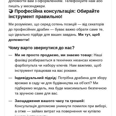
допомогти вам з оформленням. Телефонуйте нам або
пишіть у месенджери.
🤝 Професійна консультація: Обирайте
інструмент правильно!
Ми розуміємо, що серед сотень позицій — від секаторів
до професійних драбин — буває важко обрати саме те,
що ідеально підійде для ваших завдань.
Ми тут, щоб
допомогти!
Чому варто звернутися до нас?
Ми не просто продаємо, ми знаємо товар:
Наші
фахівці розбираються в технічних нюансах кожного
фарбопульта чи набору ключів. Нам важливо, щоб
інструмент працював на вас роками.
Індивідуальний підхід:
Потрібна драбина для збору
врожаю в саду чи для будівництва на об'єкті? Ми
підберемо модель, яка буде максимально безпечною
та зручною саме для вас.
Заощадження вашого часу та грошей:
Консультація допоможе уникнути помилок при виборі,
а отже — зайвих витрат на повернення чи купівлю