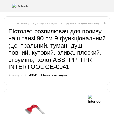
Техніка для дому та саду
Інструменти для поливу
Пістол
Пістолет-розпилювач для поливу
на штанзі 90 см 9-функціональний
(центральний, туман, душ,
повний, кутовий, злива, плоский,
струмінь, коло) ABS, PP, TPR
INTERTOOL GE-0041
Артикул:
GE-0041
Написати відгук