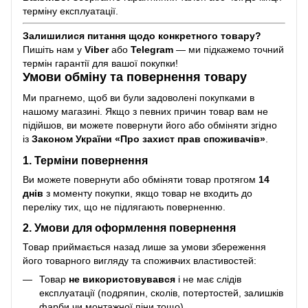
терміну експлуатації.
Залишилися питання щодо конкретного товару?
Пишіть нам у
Viber
або
Telegram
— ми підкажемо точний
термін гарантії для вашої покупки!
Умови обміну та повернення товару
Ми прагнемо, щоб ви були задоволені покупками в
нашому магазині. Якщо з певних причин товар вам не
підійшов, ви можете повернути його або обміняти згідно
із
Законом України «Про захист прав споживачів»
.
1. Терміни повернення
Ви можете повернути або обміняти товар протягом
14
днів
з моменту покупки, якщо товар не входить до
переліку тих, що не підлягають поверненню.
2. Умови для оформлення повернення
Товар приймається назад лише за умови збереження
його товарного вигляду та споживчих властивостей:
Товар
не використовувався
і не має слідів
експлуатації (подряпин, сколів, потертостей, залишків
фарби чи монтажної піни тощо).