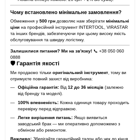
Чому встановлено мінімальне замовлення?
Обмеження у
500 грн
дозволяє нам зберігати
мінімальні
ціни
на професійний інструмент INTERTOOL, VIRASTAR
та інших брендів, забезпечуючи при цьому високу якість
обслуговування та швидку логістику.
Залишилися питання? Ми на зв'язку!
📞 +38 050 060
0888
🛡️ Гарантія якості
Ми продаємо тільки
оригінальний інструмент
, тому ви
отримуєте повний захист від виробника:
Офіційна гарантія:
Від
12 до 36 місяців
(залежно
від бренду та моделі).
100% впевненість:
Кожна одиниця товару проходить
перевірку перед відправкою.
Легке вирішення питань:
Якщо виявиться
заводський брак — ми оперативно допоможемо з
обміном або ремонтом.
Важливо:
Зберігайте гарантійний талон або чек до кінця