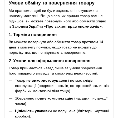
Умови обміну та повернення товару
Ми прагнемо, щоб ви були задоволені покупками в
нашому магазині. Якщо з певних причин товар вам не
підійшов, ви можете повернути його або обміняти згідно
із
Законом України «Про захист прав споживачів»
.
1. Терміни повернення
Ви можете повернути або обміняти товар протягом
14
днів
з моменту покупки, якщо товар не входить до
переліку тих, що не підлягають поверненню.
2. Умови для оформлення повернення
Товар приймається назад лише за умови збереження
його товарного вигляду та споживчих властивостей:
Товар
не використовувався
і не має слідів
експлуатації (подряпин, сколів, потертостей, залишків
фарби чи монтажної піни тощо).
Збережено
повну комплектацію
(насадки, інструкції,
чохли).
Цілісність упаковки
не порушена (блістери, картонні
коробки).