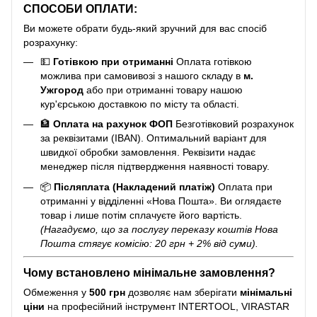
СПОСОБИ ОПЛАТИ:
Ви можете обрати будь-який зручний для вас спосіб
розрахунку:
💵
Готівкою при отриманні
Оплата готівкою
можлива при самовивозі з нашого складу в
м.
Ужгород
або при отриманні товару нашою
кур'єрською доставкою по місту та області.
🏦
Оплата на рахунок ФОП
Безготівковий розрахунок
за реквізитами (IBAN). Оптимальний варіант для
швидкої обробки замовлення. Реквізити надає
менеджер після підтвердження наявності товару.
📦
Післяплата (Накладений платіж)
Оплата при
отриманні у відділенні «Нова Пошта». Ви оглядаєте
товар і лише потім сплачуєте його вартість.
(Нагадуємо, що за послугу переказу коштів Нова
Пошта стягує комісію: 20 грн + 2% від суми).
Чому встановлено мінімальне замовлення?
Обмеження у
500 грн
дозволяє нам зберігати
мінімальні
ціни
на професійний інструмент INTERTOOL, VIRASTAR