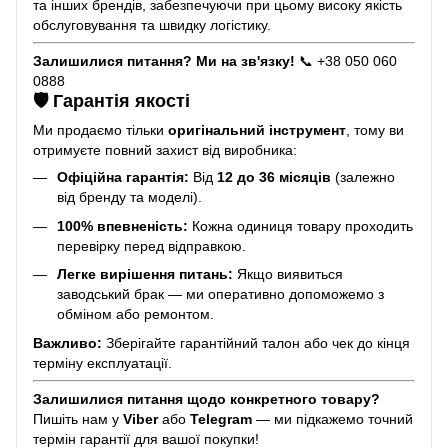
та інших брендів, забезпечуючи при цьому високу якість
обслуговування та швидку логістику.
Залишилися питання? Ми на зв'язку!
📞 +38 050 060
0888
🛡️ Гарантія якості
Ми продаємо тільки
оригінальний інструмент
, тому ви
отримуєте повний захист від виробника:
Офіційна гарантія:
Від
12 до 36 місяців
(залежно
від бренду та моделі).
100% впевненість:
Кожна одиниця товару проходить
перевірку перед відправкою.
Легке вирішення питань:
Якщо виявиться
заводський брак — ми оперативно допоможемо з
обміном або ремонтом.
Важливо:
Зберігайте гарантійний талон або чек до кінця
терміну експлуатації.
Залишилися питання щодо конкретного товару?
Пишіть нам у
Viber
або
Telegram
— ми підкажемо точний
термін гарантії для вашої покупки!