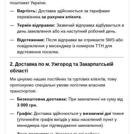
поштомат України.
Вартість:
Доставка здійснюється за тарифами
перевізника
за рахунок клієнта
.
Термін відправки:
Зазвичай відправка відбувається в
день замовлення або на наступний робочий день.
Відстеження:
Після відправки ви отримаєте SMS або
повідомлення у месенджер із номером ТТН для
відстеження посилки.
2. Доставка по м. Ужгород та Закарпатській
області
Ми цінуємо наших постійних та гуртових клієнтів, тому
пропонуємо спеціальні умови логістики власним
транспортом:
Безкоштовна доставка:
При замовленні на суму від
3 000 грн
.
Графік:
Доставка здійснюється у
визначені дні
тижня
(уточнюйте графік виїздів у ваш населений пункт у
менеджера при підтвердженні замовлення).
Зона покриття:
м. Ужгород та всі райони