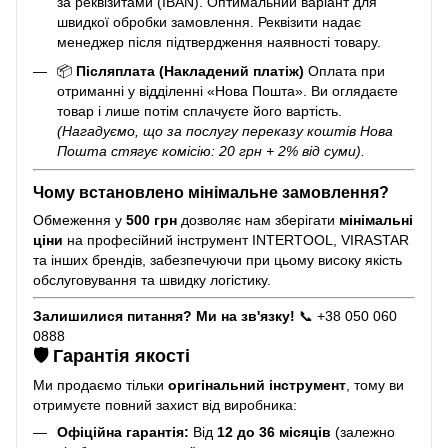
за реквізитами (IBAN). Оптимальний варіант для
швидкої обробки замовлення. Реквізити надає
менеджер після підтвердження наявності товару.
📦
Післяплата (Накладений платіж)
Оплата при
отриманні у відділенні «Нова Пошта». Ви оглядаєте
товар і лише потім сплачуєте його вартість.
(Нагадуємо, що за послугу переказу коштів Нова
Пошта стягує комісію: 20 грн + 2% від суми).
Чому встановлено мінімальне замовлення?
Обмеження у
500 грн
дозволяє нам зберігати
мінімальні
ціни
на професійний інструмент INTERTOOL, VIRASTAR
та інших брендів, забезпечуючи при цьому високу якість
обслуговування та швидку логістику.
Залишилися питання? Ми на зв'язку!
📞 +38 050 060
0888
🛡️ Гарантія якості
Ми продаємо тільки
оригінальний інструмент
, тому ви
отримуєте повний захист від виробника:
Офіційна гарантія:
Від
12 до 36 місяців
(залежно