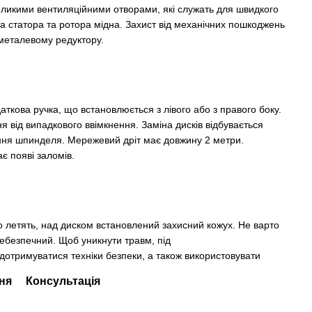
ликими вентиляційними отворами, які служать для швидкого
ка статора та ротора мідна. Захист від механічних пошкоджень
металевому редуктору.
ткова ручка, що встановлюється з лівого або з правого боку.
 від випадкового ввімкнення. Заміна дисків відбувається
ання шпинделя. Мережевий дріт має довжину 2 метри.
є появі заломів.
 що летять, над диском встановлений захисний кожух. Не варто
ебезпечний. Щоб уникнути травм, під
тримуватися техніки безпеки, а також використовувати
ня
Консультація