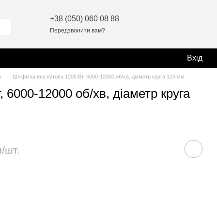
+38 (050) 060 08 88
Передзвонити вам?
Вхід
)
Шліфмашина кутова 1200 Вт, 6000-12000 об/хв, діаметр круга 125 мм
6000-12000 об/хв, діаметр круга
н/шт.