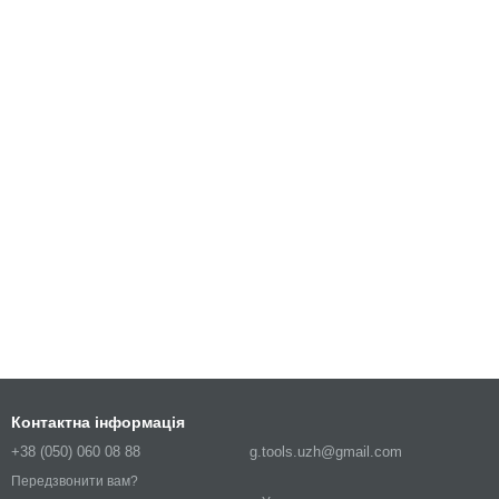
Контактна інформація
+38 (050) 060 08 88
g.tools.uzh@gmail.com
Передзвонити вам?