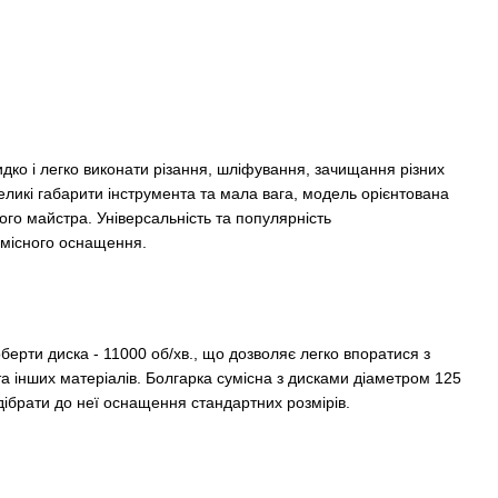
ко і легко виконати різання, шліфування, зачищання різних
еликі габарити інструмента та мала вага, модель орієнтована
го майстра. Універсальність та популярність
умісного оснащення.
берти диска - 11000 об/хв., що дозволяє легко впоратися з
а інших матеріалів. Болгарка сумісна з дисками діаметром 125
дібрати до неї оснащення стандартних розмірів.