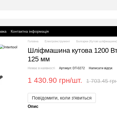
авка
Контактна інформація
Головна
Електроінструмент
Болгарки (Кутові шліфмашини
Шліфмашина кутова 1200 Вт, 
125 мм
Немає в наявності
Артикул: DT-0272
Написати відгук
1 430.90 грн/шт.
1 703.45 гр
Повідомити, коли з'явиться
Опис