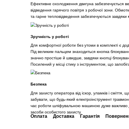
Ефективне охолодження двигуна забезпечується ве
відведення гарячого повітря з робочої зони. Обмот
та гарне тепловідведення забезпечуються завдяки 
Зручність у роботі
Для комфортної роботи без утоми в комплекті є дода
Під великим пальцем знаходиться кнопка блокування
значно простіше й швидше, завдяки кнопці блокув
Посилений у місці стику з інструментом, що запобіга
Безпека
Для захисту оператора від іскор, уламків і сміття,
забувати, що будь-який електроінструмент травмон
час роботи шліфувальною машиною дуже важливо до
засоби особистого захисту.
Оплата
Доставка
Гарантія
Повернен