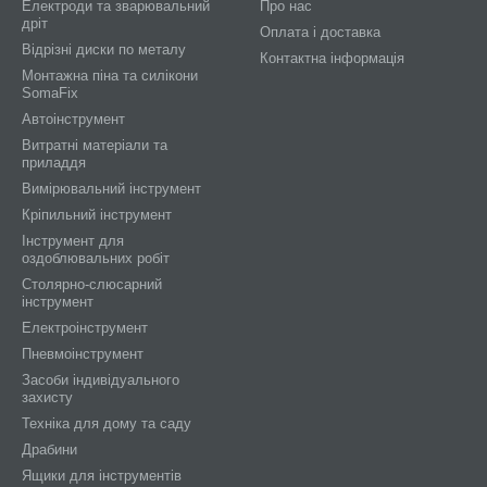
Електроди та зварювальний
Про нас
дріт
Оплата і доставка
Відрізні диски по металу
Контактна інформація
Монтажна піна та силікони
SomaFix
Автоінструмент
Витратні матеріали та
приладдя
Вимірювальний інструмент
Кріпильний інструмент
Інструмент для
оздоблювальних робіт
Столярно-слюсарний
інструмент
Електроінструмент
Пневмоінструмент
Засоби індивідуального
захисту
Техніка для дому та саду
Драбини
Ящики для інструментів