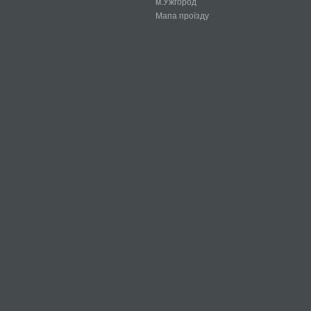
м.Ужгород
Мапа проїзду