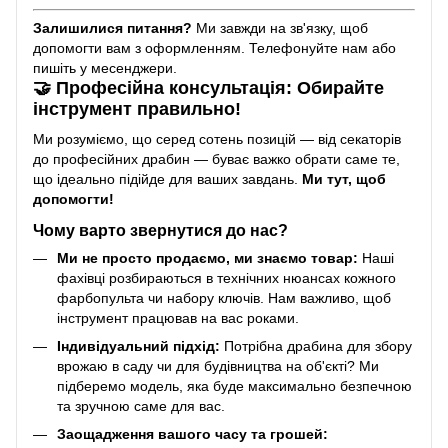
Залишилися питання?
Ми завжди на зв'язку, щоб
допомогти вам з оформленням. Телефонуйте нам або
пишіть у месенджери.
🤝 Професійна консультація: Обирайте
інструмент правильно!
Ми розуміємо, що серед сотень позицій — від секаторів
до професійних драбин — буває важко обрати саме те,
що ідеально підійде для ваших завдань.
Ми тут, щоб
допомогти!
Чому варто звернутися до нас?
Ми не просто продаємо, ми знаємо товар:
Наші
фахівці розбираються в технічних нюансах кожного
фарбопульта чи набору ключів. Нам важливо, щоб
інструмент працював на вас роками.
Індивідуальний підхід:
Потрібна драбина для збору
врожаю в саду чи для будівництва на об'єкті? Ми
підберемо модель, яка буде максимально безпечною
та зручною саме для вас.
Заощадження вашого часу та грошей: