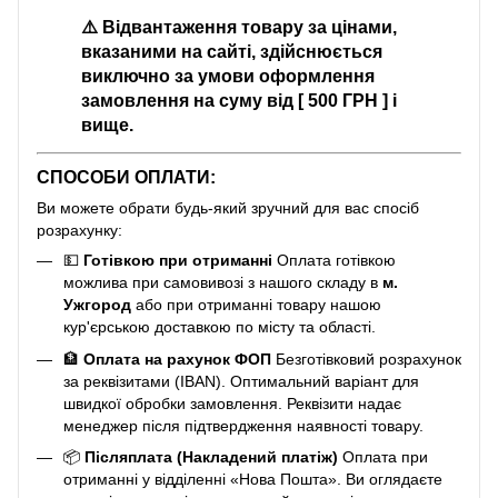
⚠️
Відвантаження товару за цінами,
вказаними на сайті, здійснюється
виключно за умови оформлення
замовлення на суму від [ 500 ГРН ] і
вище.
СПОСОБИ ОПЛАТИ:
Ви можете обрати будь-який зручний для вас спосіб
розрахунку:
💵
Готівкою при отриманні
Оплата готівкою
можлива при самовивозі з нашого складу в
м.
Ужгород
або при отриманні товару нашою
кур'єрською доставкою по місту та області.
🏦
Оплата на рахунок ФОП
Безготівковий розрахунок
за реквізитами (IBAN). Оптимальний варіант для
швидкої обробки замовлення. Реквізити надає
менеджер після підтвердження наявності товару.
📦
Післяплата (Накладений платіж)
Оплата при
отриманні у відділенні «Нова Пошта». Ви оглядаєте