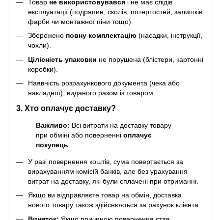
Товар
не використовувався
і не має слідів
експлуатації (подряпин, сколів, потертостей, залишків
фарби чи монтажної піни тощо).
Збережено
повну комплектацію
(насадки, інструкції,
чохли).
Цілісність упаковки
не порушена (блістери, картонні
коробки).
Наявність розрахункового документа (чека або
накладної), виданого разом із товаром.
3. Хто оплачує доставку?
Важливо:
Всі витрати на доставку товару
при обміні або поверненні
оплачує
покупець
.
У разі повернення коштів, сума повертається за
вирахуванням комісій банків, але без урахування
витрат на доставку, які були сплачені при отриманні.
Якщо ви відправляєте товар на обмін, доставка
нового товару також здійснюється за рахунок клієнта.
Виняток:
Якщо причиною повернення став