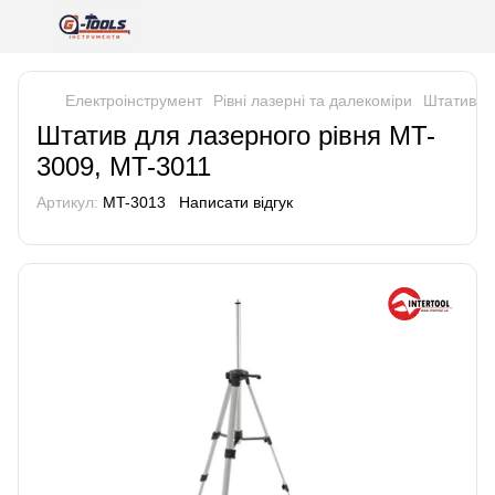
Електроінструмент
Рівні лазерні та далекоміри
Штатив дл
Штатив для лазерного рівня MT-
3009, MT-3011
Артикул:
MT-3013
Написати відгук