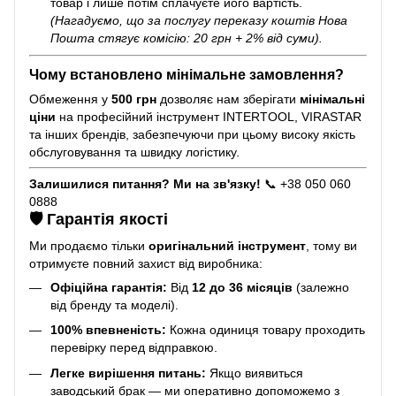
товар і лише потім сплачуєте його вартість.
(Нагадуємо, що за послугу переказу коштів Нова
Пошта стягує комісію: 20 грн + 2% від суми).
Чому встановлено мінімальне замовлення?
Обмеження у
500 грн
дозволяє нам зберігати
мінімальні
ціни
на професійний інструмент INTERTOOL, VIRASTAR
та інших брендів, забезпечуючи при цьому високу якість
обслуговування та швидку логістику.
Залишилися питання? Ми на зв'язку!
📞 +38 050 060
0888
🛡️ Гарантія якості
Ми продаємо тільки
оригінальний інструмент
, тому ви
отримуєте повний захист від виробника:
Офіційна гарантія:
Від
12 до 36 місяців
(залежно
від бренду та моделі).
100% впевненість:
Кожна одиниця товару проходить
перевірку перед відправкою.
Легке вирішення питань:
Якщо виявиться
заводський брак — ми оперативно допоможемо з