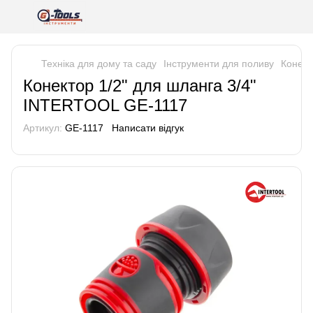
Техніка для дому та саду
Інструменти для поливу
Конект
Конектор 1/2" для шланга 3/4"
INTERTOOL GE-1117
Артикул:
GE-1117
Написати відгук