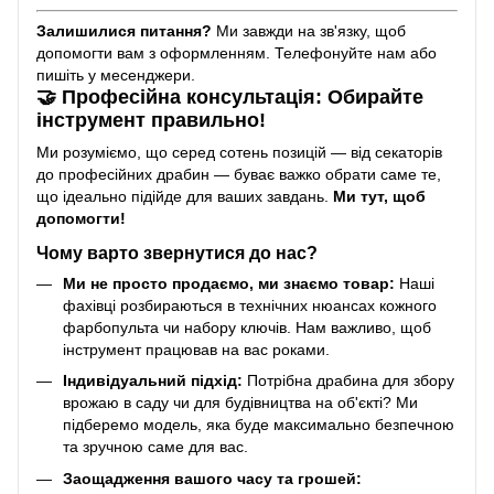
Залишилися питання?
Ми завжди на зв'язку, щоб
допомогти вам з оформленням. Телефонуйте нам або
пишіть у месенджери.
🤝 Професійна консультація: Обирайте
інструмент правильно!
Ми розуміємо, що серед сотень позицій — від секаторів
до професійних драбин — буває важко обрати саме те,
що ідеально підійде для ваших завдань.
Ми тут, щоб
допомогти!
Чому варто звернутися до нас?
Ми не просто продаємо, ми знаємо товар:
Наші
фахівці розбираються в технічних нюансах кожного
фарбопульта чи набору ключів. Нам важливо, щоб
інструмент працював на вас роками.
Індивідуальний підхід:
Потрібна драбина для збору
врожаю в саду чи для будівництва на об'єкті? Ми
підберемо модель, яка буде максимально безпечною
та зручною саме для вас.
Заощадження вашого часу та грошей: