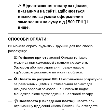
⚠️
Відвантаження товару за цінами,
вказаними на сайті, здійснюється
виключно за умови оформлення
замовлення на суму від [ 500 ГРН ] і
вище.
СПОСОБИ ОПЛАТИ:
Ви можете обрати будь-який зручний для вас спосіб
розрахунку:
💵
Готівкою при отриманні
Оплата готівкою
можлива при самовивозі з нашого складу в
м.
Ужгород
або при отриманні товару нашою
кур'єрською доставкою по місту та області.
🏦
Оплата на рахунок ФОП
Безготівковий розрахунок
за реквізитами (IBAN). Оптимальний варіант для
швидкої обробки замовлення. Реквізити надає
менеджер після підтвердження наявності товару.
📦
Післяплата (Накладений платіж)
Оплата при
отриманні у відділенні «Нова Пошта». Ви оглядаєте