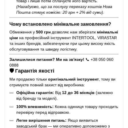
товар і лише потім сплачуєте його вартість.
(Нагадуємо, що за послугу переказу коштів Нова
Пошта стягує комісію: 20 грн + 2% від суми).
Чому встановлено мінімальне замовлення?
Обмеження у
500 грн
дозволяє нам зберігати
мінімальні
ціни
на професійний інструмент INTERTOOL, VIRASTAR
та інших брендів, забезпечуючи при цьому високу якість
обслуговування та швидку логістику.
Залишилися питання? Ми на зв'язку!
📞 +38 050 060
0888
🛡️ Гарантія якості
Ми продаємо тільки
оригінальний інструмент
, тому ви
отримуєте повний захист від виробника:
Офіційна гарантія:
Від
12 до 36 місяців
(залежно
від бренду та моделі).
100% впевненість:
Кожна одиниця товару проходить
перевірку перед відправкою.
Легке вирішення питань:
Якщо виявиться
заводський брак — ми оперативно допоможемо з