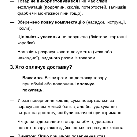
Товар
не використовувався
і не має слідів
експлуатації (подряпин, сколів, потертостей, залишків
фарби чи монтажної піни тощо).
Збережено
повну комплектацію
(насадки, інструкції,
чохли).
Цілісність упаковки
не порушена (блістери, картонні
коробки).
Наявність розрахункового документа (чека або
накладної), виданого разом із товаром.
3. Хто оплачує доставку?
Важливо:
Всі витрати на доставку товару
при обміні або поверненні
оплачує
покупець
.
У разі повернення коштів, сума повертається за
вирахуванням комісій банків, але без урахування
витрат на доставку, які були сплачені при отриманні.
Якщо ви відправляєте товар на обмін, доставка
нового товару також здійснюється за рахунок клієнта.
Виняток:
Якщо причиною повернення став