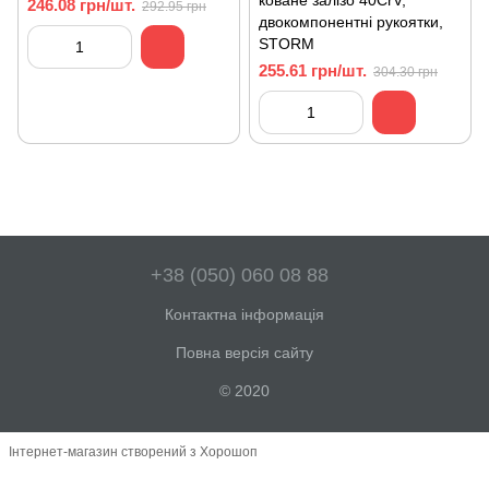
коване залізо 40CrV,
246.08 грн/шт.
292.95 грн
двокомпонентнi рукоятки,
STORM
255.61 грн/шт.
304.30 грн
+38 (050) 060 08 88
Контактна інформація
Повна версія сайту
© 2020
Інтернет-магазин створений з Хорошоп
,